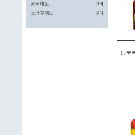
安全地垫
[16]
室外存储室
[41]
I型安