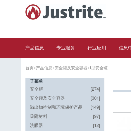
产品信息
专业服务
行业应用
信息
首页
>
产品信息
>
安全罐及安全容器
>
I型安全罐
子菜单
安全柜
[274]
安全罐及安全容器
[301]
溢出物控制和环境保护产品
[149]
吸附材料
[97]
洗眼器
[12]