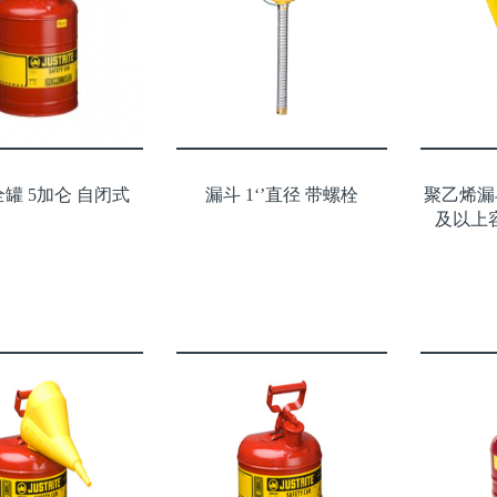
全罐 5加仑 自闭式
漏斗 1‘’直径 带螺栓
聚乙烯漏
及以上