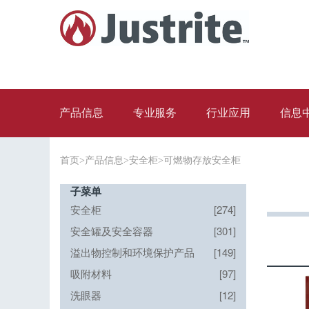
产品信息
专业服务
行业应用
信息
首页
>
产品信息
>
安全柜
>
可燃物存放安全柜
子菜单
安全柜
[274]
安全罐及安全容器
[301]
溢出物控制和环境保护产品
[149]
吸附材料
[97]
洗眼器
[12]